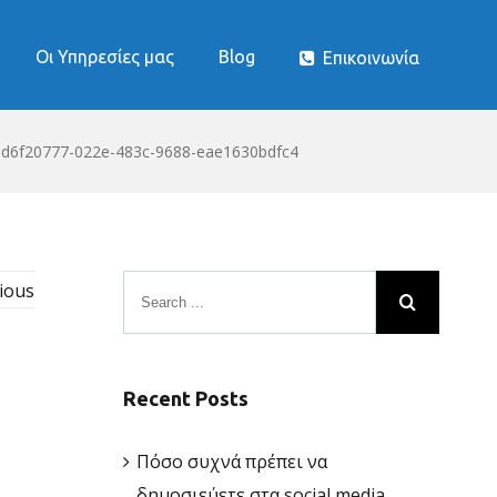
Οι Υπηρεσίες μας
Blog
Επικοινωνία
-d6f20777-022e-483c-9688-eae1630bdfc4
ious
Recent Posts
Πόσο συχνά πρέπει να
δημοσιεύετε στα social media