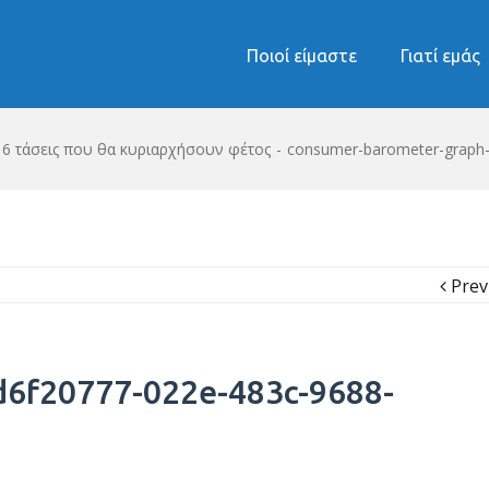
Ποιοί είμαστε
Γιατί εμάς
: 6 τάσεις που θα κυριαρχήσουν φέτος
-
consumer-barometer-graph
Prev
d6f20777-022e-483c-9688-