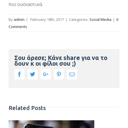
πιο ουσιαστικά.
By
admin
|
February 18th, 2017
|
Categories:
Social Media
|
0
Comments
Σου άρεσε; Κάνε share για να το
δουν κ οι φίλοι σου ;)
Facebook
Twitter
Google+
Pinterest
Email
Related Posts